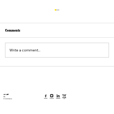
Comments
Write a comment...
Beyond the Viral Video: The Weaponization of
the "Felt Pain" Standard
AI Law
Bio
E-Commerce