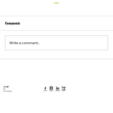
Comments
Write a comment...
Beyond the Viral Video: The Weaponization of
the "Felt Pain" Standard
AI Law
Bio
E-Commerce