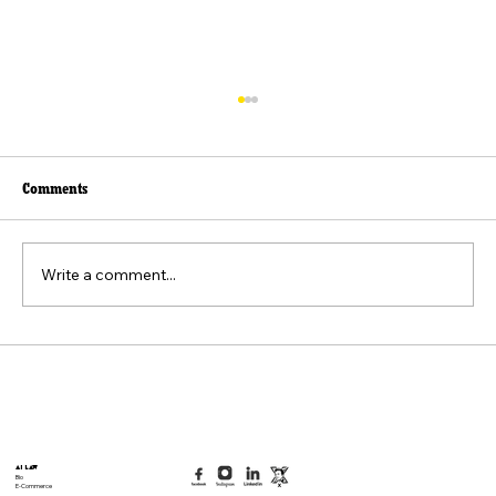
Comments
Write a comment...
Beyond the Viral Video: The Weaponization of
the "Felt Pain" Standard
AI Law
Bio
E-Commerce